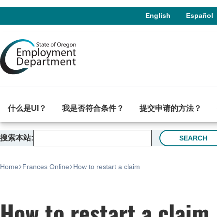
Skip to language switcher
Skip to navigation
Skip to content
English
Español
什么是UI？
我是否符合条件？
提交申请的方法？
搜索本站
SEARCH
Home
Frances Online
How to restart a claim
How to restart a claim