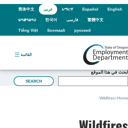
r
on
nt
English
Español
አማርኛ
عربى
简体中文
繁體中文
فارسی
한국어
ພາສາລາວ
Tiếng Việt
Soomaali
русский
القائمة
بحث في هذا الموقع
SEARCH
Wildfires
Hom
Wildfire