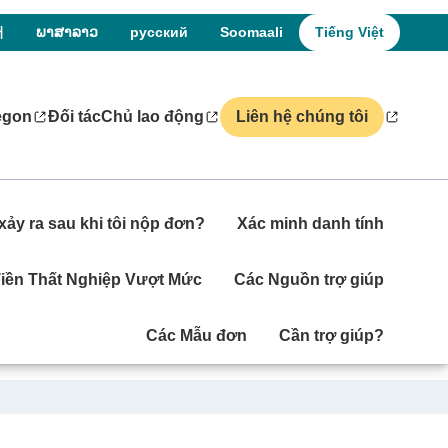
어
ພາສາລາວ
русский
Soomaali
Tiếng Việt
egon
Đối tác
Chủ lao động
Liên hệ chúng tôi
̃ xảy ra sau khi tôi nộp đơn?
Xác minh danh tính
iền Thất Nghiệp Vượt Mức
Các Nguồn trợ giúp
Các Mẫu đơn
Cần trợ giúp?