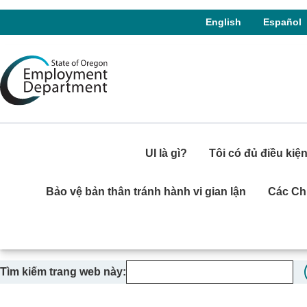
Skip to language switcher
Skip to navigation
Skip to content
English
Español
UI là gì?
Tôi có đủ điều ki
Bảo vệ bản thân tránh hành vi gian lận
Các Ch
Tìm kiếm trang web này