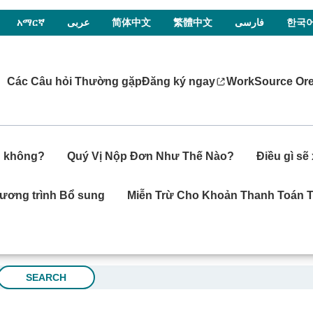
አማርኛ
عربى
简体中文
繁體中文
فارسی
한국
Các Câu hỏi Thường gặp
Đăng ký ngay
WorkSource Or
ện không?
Quý Vị Nộp Đơn Như Thế Nào?
Điều gì se
ương trình Bổ sung
Miễn Trừ Cho Khoản Thanh Toán T
SEARCH