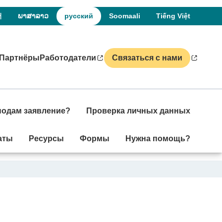
어
ພາສາລາວ
русский
Soomaali
Tiếng Việt
Партнёры
Работодатели
Связаться с нами
 подам заявление?
Проверка личных данных
аты
Ресурсы
Формы
Нужна помощь?