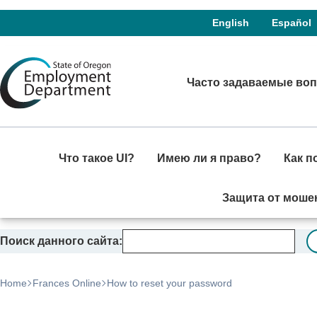
Skip to language switcher
Skip to navigation
Skip to content
English
Español
Часто задаваемые во
Что такое UI?
Имею ли я право?
Как п
Защита от моше
Поиск данного сайта
Home
Frances Online
How to reset your password