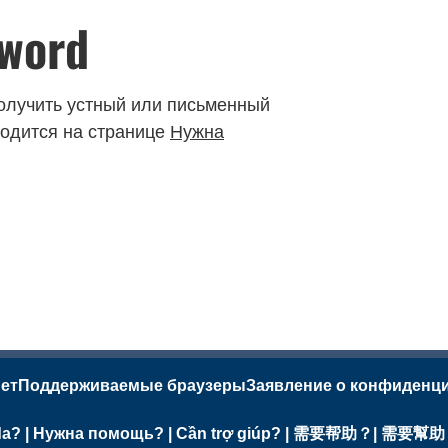
sword
олучить устный или письменный
ходится на странице
Нужна
нет
Поддерживаемые браузеры
Заявление о конфиденц
ayuda? | Нужна помощь? | Cần trợ giúp? | 需要帮助？| 