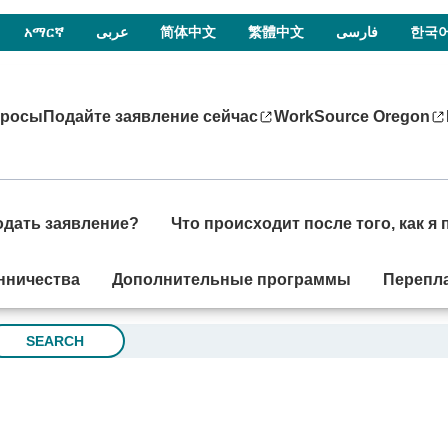
አማርኛ
عربى
简体中文
繁體中文
فارسی
한국
просы
Подайте заявление сейчас
WorkSource Oregon
одать заявление?
Что происходит после того, как я
нничества
Дополнительные программы
Перепл
SEARCH