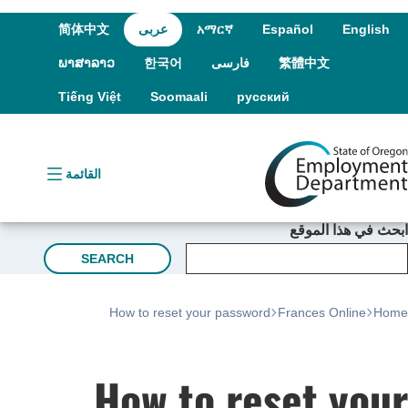
r
on
nt
English
Español
አማርኛ
عربى
简体中文
繁體中文
فارسی
한국어
ພາສາລາວ
Tiếng Việt
Soomaali
русский
القائمة
بحث في هذا الموقع
SEARCH
How to reset your password
Frances Online
Hom
How to reset you