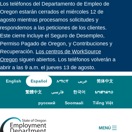
Los teléfonos del Departamento de Empleo de
Skip to language switcher
Skip to navigation
Skip to content
Oregon estarán cerrados el miércoles 12 de
agosto mientras procesamos solicitudes y
respondemos a las peticiones de los clientes.
Este cierre incluye el Seguro de Desempleo,
Permiso Pagado de Oregon, y Contribuciones y
Recuperación.
Los centros de WorkSource
Oregon
siguen abiertos. Los teléfonos volverán a
abrir a las 9 a.m. el jueves 13 de agosto.
English
Español
አማርኛ
عربى
简体中文
繁體中文
فارسی
한국어
ພາສາລາວ
русский
Soomaali
Tiếng Việt
MENÚ