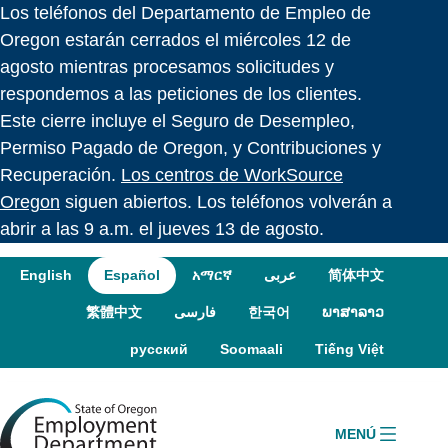
Los teléfonos del Departamento de Empleo de
Skip to language switcher
Skip to navigation
Skip to content
Oregon estarán cerrados el miércoles 12 de
agosto mientras procesamos solicitudes y
respondemos a las peticiones de los clientes.
Este cierre incluye el Seguro de Desempleo,
Permiso Pagado de Oregon, y Contribuciones y
Recuperación.
Los centros de WorkSource
Oregon
siguen abiertos. Los teléfonos volverán a
abrir a las 9 a.m. el jueves 13 de agosto.
English
Español
አማርኛ
عربى
简体中文
繁體中文
فارسی
한국어
ພາສາລາວ
русский
Soomaali
Tiếng Việt
MENÚ