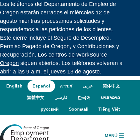
Los teléfonos del Departamento de Empleo de
Skip to language switcher
Skip to navigation
Skip to content
Oregon estarán cerrados el miércoles 12 de
agosto mientras procesamos solicitudes y
respondemos a las peticiones de los clientes.
Este cierre incluye el Seguro de Desempleo,
Permiso Pagado de Oregon, y Contribuciones y
Recuperación.
Los centros de WorkSource
Oregon
siguen abiertos. Los teléfonos volverán a
abrir a las 9 a.m. el jueves 13 de agosto.
English
Español
አማርኛ
عربى
简体中文
繁體中文
فارسی
한국어
ພາສາລາວ
русский
Soomaali
Tiếng Việt
MENÚ