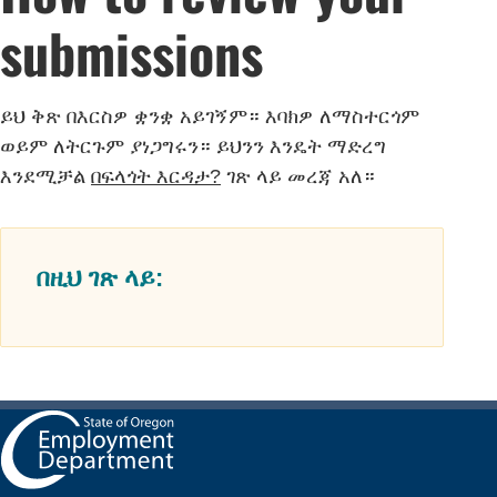
submissions
ይህ ቅጽ በእርስዎ ቋንቋ አይገኝም። እባክዎ ለማስተርጎም
ወይም ለትርጉም ያነጋግሩን። ይህንን እንዴት ማድረግ
እንደሚቻል
በፍላጎት እርዳታ?
ገጽ ላይ መረጃ አለ።
በዚህ ገጽ ላይ: