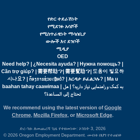
የድር ተደራሽነት
የሚደገፉ አሳሾች
የሚስጥራዊነት ማሳሰቢያ
ውሎች እና ደንቦች
ሚዲያ
OED
Need help? | ¿Necesita ayuda? | Нужна помощь? |
Cần trợ giúp? | 需要帮助？| 需要幫助？| 도움이 필요하
시나요? | ຕ້ອງການຊ່ວຍເຫຼືອບໍ? | እርዳታ ይፈልጋሉ? | Ma u
baahan tahay caawimaa | به کمک و راهنمایی نیاز دارید؟ | هل
تحتاج إلى المساعدة؟
We recommend using the latest version of
Google
Chrome
,
Mozilla Firefox
, or
Microsoft Edge
.
ድረ-ገፁ ለመጨረሻ ጊዜ የተዘመነው: ኦገስት 3, 2026
© 2026 Oregon Employment Department. መብቱ በህግ የተጠበቀ