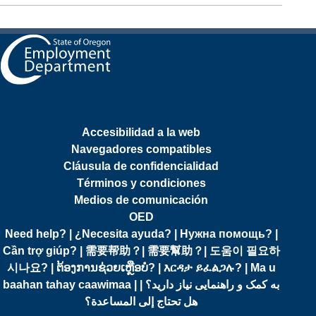
Accesibilidad a la web
Navegadores compatibles
Cláusula de confidencialidad
Términos y condiciones
Medios de comunicación
OED
Need help? | ¿Necesita ayuda? | Нужна помощь? |
Cần trợ giúp? | 需要帮助？| 需要幫助？| 도움이 필요하
시나요? | ຕ້ອງການຊ່ວຍເຫຼືອບໍ? | እርዳታ ይፈልጋሉ? | Ma u
baahan tahay caawimaa | به کمک و راهنمایی نیاز دارید؟ |
هل تحتاج إلى المساعدة؟