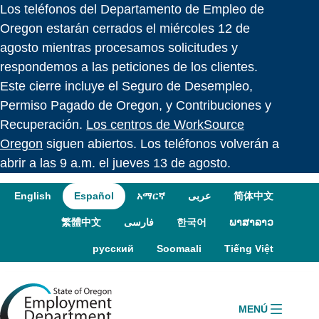
Los teléfonos del Departamento de Empleo de
Skip to language switcher
Skip to navigation
Skip to content
Oregon estarán cerrados el miércoles 12 de
agosto mientras procesamos solicitudes y
respondemos a las peticiones de los clientes.
Este cierre incluye el Seguro de Desempleo,
Permiso Pagado de Oregon, y Contribuciones y
Recuperación.
Los centros de WorkSource
Oregon
siguen abiertos. Los teléfonos volverán a
abrir a las 9 a.m. el jueves 13 de agosto.
English
Español
አማርኛ
عربى
简体中文
繁體中文
فارسی
한국어
ພາສາລາວ
русский
Soomaali
Tiếng Việt
MENÚ