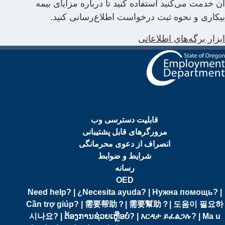
ن خدمت می‌کنید استفاده کنید تا درباره مزایای بیمه
یکاری و نحوه ثبت درخواست اطلاع‌رسانی کنید.
بزار برگه‌های اطلاعاتی
قابلیت دسترسی وب
مرورگرهای قابل پشتیبانی
انصراف از دعوی محرمانگی
شرایط و ضوابط
رسانه
OED
Need help? | ¿Necesita ayuda? | Нужна помощь? |
Cần trợ giúp? | 需要帮助？| 需要幫助？| 도움이 필요하
시나요? | ຕ້ອງການຊ່ວຍເຫຼືອບໍ? | እርዳታ ይፈልጋሉ? | Ma u