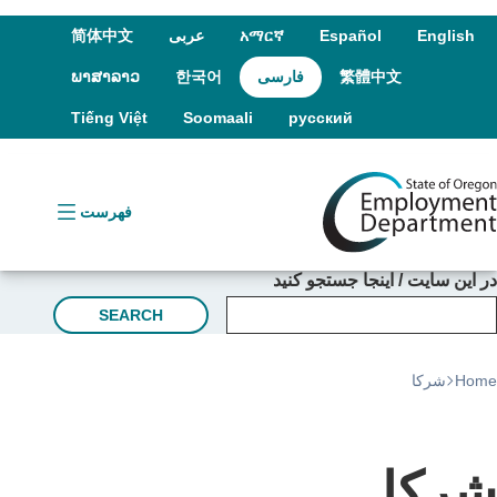
r
on
nt
English
Español
አማርኛ
عربى
简体中文
繁體中文
فارسی
한국어
ພາສາລາວ
Tiếng Việt
Soomaali
русский
فهرست
ر این سایت / اینجا جستجو کنید
SEARCH
Hom
شرکا
رکا