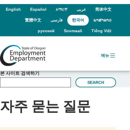
Skip to language switcher
Skip to navigation
Skip to content
English
Español
አማርኛ
عربى
简体中文
繁體中文
فارسی
한국어
ພາສາລາວ
русский
Soomaali
Tiếng Việt
메뉴
본 사이트 검색하기
SEARCH
자주 묻는 질문