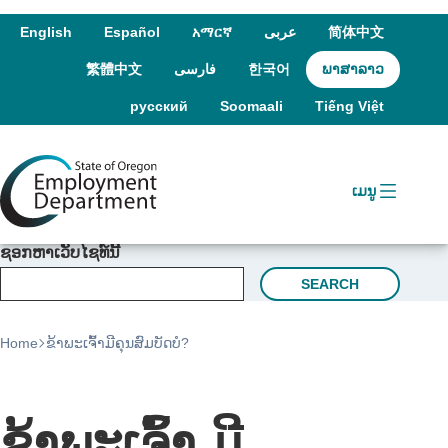
Skip to language switcher
Skip to navigation
Skip to content
English
Español
አማርኛ
عربى
简体中文
繁體中文
فارسی
한국어
ພາສາລາວ
русский
Soomaali
Tiếng Việt
ເມນູ
ຊອກ​ຫາ​ເວັບ​ໄຊ​ທ໌​ນີ້
SEARCH
Home
ຂ້າພະເຈົ້າມີຄຸນສົມບັດບໍ?
ຂ້າພະເຈົ້າ ມີ