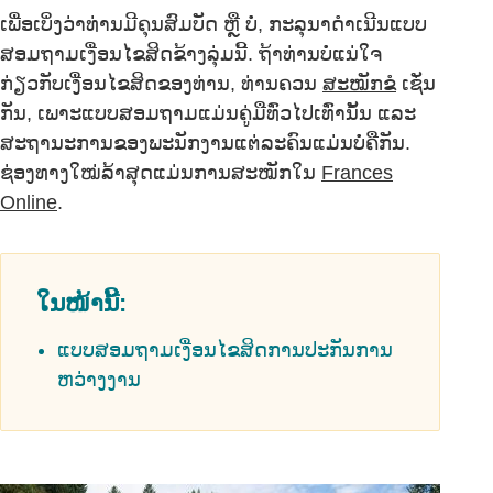
ເພື່ອເບິ່ງວ່າທ່ານມີຄຸນສົມບັດ ຫຼື ບໍ່, ກະລຸນາດຳເນີນແບບ
ສອມຖາມເງື່ອນໄຂສິດຂ້າງລຸ່ມນີ້. ຖ້າທ່ານບໍ່ແນ່ໃຈ
ກ່ຽວກັບເງື່ອນໄຂສິດຂອງທ່ານ, ທ່ານຄວນ
ສະໝັກຂໍ
ເຊັ່ນ
ກັນ, ເພາະແບບສອມຖາມແມ່ນຄູ່ມືທົ່ວໄປເທົ່ານັ້ນ ແລະ
ສະຖານະການຂອງພະນັກງານແຕ່ລະຄົນແມ່ນບໍ່ຄືກັນ.
ຊ່ອງທາງໃໝ່ລ້າສຸດແມ່ນການສະໝັກໃນ
Frances
Online
.
ໃນໜ້ານີ້:
ແບບສອມຖາມເງື່ອນໄຂສິດການປະກັນການ
ຫວ່າງງານ