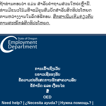
ຖ້າທ່ານຕອບວ່າ ແມ່ນ ສຳລັບຄຳຖາມສ່ວນໃຫຍ່ເຫຼົ່ານີ້,
ທ່ານມີແນວໂນ້ມທີ່ຈະມີຄຸນສົມບັດສຳລັບສິດທິປະໂຫຍດ
ການຫວ່າງງານໃນລັດອໍຣີກອນ.
ສຶກສາເພີ່ມເຕີມກ່ຽວກັບ
ການສະໝັກຂໍສິດທິປະໂຫຍດ.
ການເຂົ້າເຖິງເວັບ
ບຣາວເຊີຮອງຮັບ
ຂໍ້ຄວາມປະຕິເສດການຮັກສາຄວາມລັບ
ຂໍ້ກຳນົດ ແລະ ເງື່ອນໄຂ
ສື່
OED
Need help? | ¿Necesita ayuda? | Нужна помощь? |