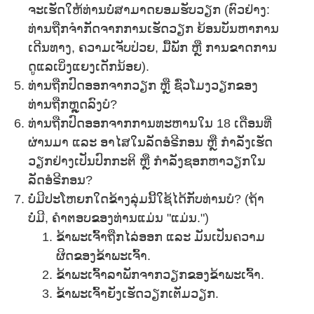
ຈະເຮັດໃຫ້ທ່ານບໍ່ສາມາດຍອມຮັບວຽກ (ຕົວຢ່າງ:
ທ່ານຖືກຈຳກັດຈາກການເຮັດວຽກ ຍ້ອນບັນຫາການ
ເດີນທາງ, ຄວາມເຈັບປ່ວຍ, ມື້ພັກ ຫຼື ການຂາດການ
ດູແລເບິ່ງແຍງເດັກນ້ອຍ).
ທ່ານຖືກປົດອອກຈາກວຽກ ຫຼື ຊົ່ວໂມງວຽກຂອງ
ທ່ານຖືກຫຼຸດລົງບໍ?
ທ່ານຖືກປົດອອກຈາກການທະຫານໃນ 18 ເດືອນທີ່
ຜ່ານມາ ແລະ ອາໄສໃນລັດອໍຣີກອນ ຫຼື ກຳລັງເຮັດ
ວຽກຢ່າງເປັນປົກກະຕິ ຫຼື ກຳລັງຊອກຫາວຽກໃນ
ລັດອໍຣີກອນ?
ບໍ່ມີປະໂຫຍກໃດຂ້າງລຸ່ມນີ້ໃຊ້ໄດ້ກັບທ່ານບໍ? (ຖ້າ
ບໍ່ມີ, ຄຳຕອບຂອງທ່ານແມ່ນ "ແມ່ນ.")
ຂ້າພະເຈົ້າຖືກໄລ່ອອກ ແລະ ມັນເປັນຄວາມ
ຜິດຂອງຂ້າພະເຈົ້າ.
ຂ້າພະເຈົ້າລາພັກຈາກວຽກຂອງຂ້າພະເຈົ້າ.
ຂ້າພະເຈົ້າຍັງເຮັດວຽກເຕັມວຽກ.