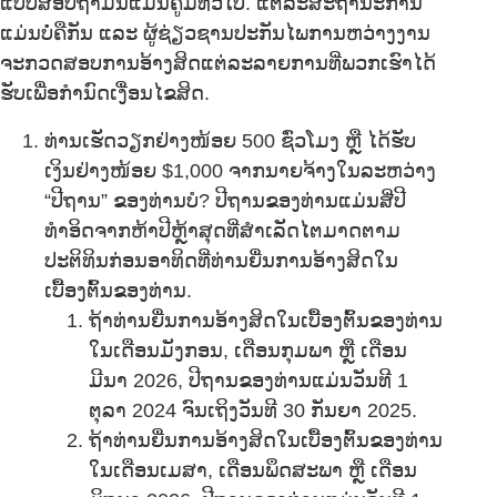
ແບບສອບຖາມນີ້ແມ່ນຄູ່ມືທົ່ວໄປ. ແຕ່ລະສະຖານະການ
ແມ່ນບໍ່ຄືກັນ ແລະ ຜູ້ຊ່ຽວຊານປະກັນໄພການຫວ່າງງານ
ຈະກວດສອບການອ້າງສິດແຕ່ລະລາຍການທີ່ພວກເຮົາໄດ້
ຮັບເພື່ອກຳນົດເງື່ອນໄຂສິດ.
ທ່ານເຮັດວຽກຢ່າງໜ້ອຍ 500 ຊົ່ວໂມງ ຫຼື ໄດ້ຮັບ
ເງິນຢ່າງໜ້ອຍ $1,000 ຈາກນາຍຈ້າງໃນລະຫວ່າງ
“ປີຖານ” ຂອງທ່ານບໍ? ປີຖານຂອງທ່ານແມ່ນສີ່ປີ
ທຳອິດຈາກຫ້າປີຫຼ້າສຸດທີ່ສຳເລັດໄຕມາດຕາມ
ປະຕິທິນກ່ອນອາທິດທີ່ທ່ານຍື່ນການອ້າງສິດໃນ
ເບື້ອງຕົ້ນຂອງທ່ານ.
ຖ້າທ່ານຍື່ນການອ້າງສິດໃນເບື້ອງຕົ້ນຂອງທ່ານ
ໃນເດືອນມັງກອນ, ເດືອນກຸມພາ ຫຼື ເດືອນ
ມີນາ 2026, ປີຖານຂອງທ່ານແມ່ນວັນທີ 1
ຕຸລາ 2024 ຈົນເຖິງວັນທີ 30 ກັນຍາ 2025.
ຖ້າທ່ານຍື່ນການອ້າງສິດໃນເບື້ອງຕົ້ນຂອງທ່ານ
ໃນເດືອນເມສາ, ເດືອນພຶດສະພາ ຫຼື ເດືອນ