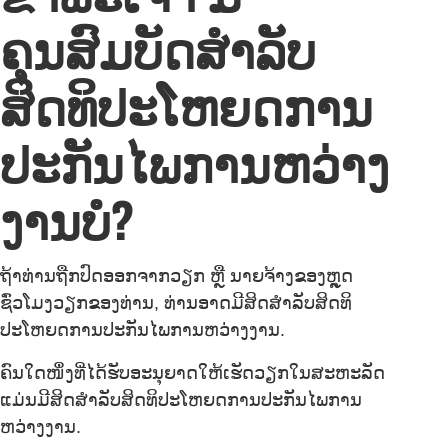
ຄຸນສົມບັດສຳລັບ
ສິດທິປະໂຫຍດການ
ປະກັນໄພການຫວ່າງ
ງານບໍ?
ຖ້າທ່ານຖືກປົດອອກຈາກວຽກ ຫຼື ນາຍຈ້າງຂອງຫຼຸດ
ຊົ່ວໂມງວຽກຂອງທ່ານ, ທ່ານອາດມີສິດສຳລັບສິດທິ
ປະໂຫຍດການປະກັນໄພການຫວ່າງງານ.
ຄົນໃດໜຶ່ງທີ່ໄດ້ຮັບອະນຸຍາດໃຫ້ເຮັດວຽກໃນສະຫະລັດ
ແມ່ນມີສິດສຳລັບສິດທິປະໂຫຍດການປະກັນໄພການ
ຫວ່າງງານ.