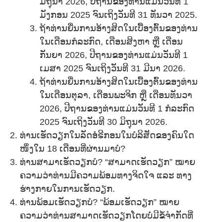
ມິຖຸນາ 2026, ປີຖານຂອງທ່ານແມ່ນວັນທີ 1
ມັງກອນ 2025 ຈົນເຖິງວັນທີ 31 ທັນວາ 2025.
ຖ້າທ່ານຍື່ນການອ້າງສິດໃນເບື້ອງຕົ້ນຂອງທ່ານ
ໃນເດືອນກໍລະກົດ, ເດືອນສິງຫາ ຫຼື ເດືອນ
ກັນຍາ 2026, ປີຖານຂອງທ່ານແມ່ນວັນທີ 1
ເມສາ 2025 ຈົນເຖິງວັນທີ 31 ມີນາ 2026.
ຖ້າທ່ານຍື່ນການອ້າງສິດໃນເບື້ອງຕົ້ນຂອງທ່ານ
ໃນເດືອນຕຸລາ, ເດືອນພະຈິກ ຫຼື ເດືອນທັນວາ
2026, ປີຖານຂອງທ່ານແມ່ນວັນທີ 1 ກໍລະກົດ
2025 ຈົນເຖິງວັນທີ 30 ມິຖຸນາ 2026.
ທ່ານເຮັດວຽກໃນລັດອໍຣີກອນໃນບໍລິສັດຂອງຄົນໃດ
ໜຶ່ງໃນ 18 ເດືອນທີ່ຜ່ານມາບໍ?
ທ່ານສາມາເຮັດວຽກບໍ? “ສາມາດເຮັດວຽກ” ໝາຍ
ຄວາມວ່າທ່ານມີຄວາມພ້ອມທາງຈິດໃຈ ແລະ ທາງ
ຮ່າງກາຍໃນການເຮັດວຽກ.
ທ່ານພ້ອມເຮັດວຽກບໍ? “ພ້ອມເຮັດວຽກ” ໝາຍ
ຄວາມວ່າທ່ານສາມາດເຮັດວຽກໂດຍບໍ່ມີຂໍ້ຈຳກັດທີ່