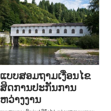
ແບບສອມຖາມເງື່ອນໄຂ
ສິດການປະກັນການ
ຫວ່າງງານ