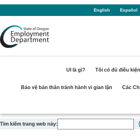
Skip to language switcher
Skip to navigation
Skip to content
English
Español
UI là gì?
Tôi có đủ điều ki
Bảo vệ bản thân tránh hành vi gian lận
Các Ch
Tìm kiếm trang web này