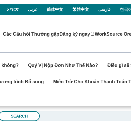
አማርኛ
عربى
简体中文
繁體中文
فارسی
한국
Các Câu hỏi Thường gặp
Đăng ký ngay
WorkSource Or
ện không?
Quý Vị Nộp Đơn Như Thế Nào?
Điều gì se
ương trình Bổ sung
Miễn Trừ Cho Khoản Thanh Toán T
SEARCH