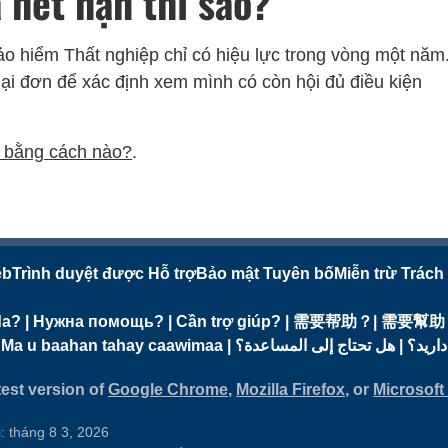
 hết hạn thì sao?
o hiểm Thất nghiệp chỉ có hiệu lực trong vòng một năm
lại đơn để xác định xem mình có còn hội đủ điều kiện
n bằng cách nào?
.
eb
Trình duyệt được Hỗ trợ
Bảo mật Tuyên bố
Miễn trừ Trách
ayuda? | Нужна помощь? | Cần trợ giúp? | 需要帮助？| 
ຊ່ວຍເຫຼືອບໍ? | እርዳታ ይፈልጋሉ? | Ma u baahan tahay caawimaa | مساعدة؟
est version of
Google Chrome
,
Mozilla Firefox
, or
Microsoft
: tháng 8 3, 2026