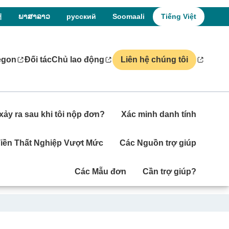
어
ພາສາລາວ
русский
Soomaali
Tiếng Việt
egon
Đối tác
Chủ lao động
Liên hệ chúng tôi
̃ xảy ra sau khi tôi nộp đơn?
Xác minh danh tính
iền Thất Nghiệp Vượt Mức
Các Nguồn trợ giúp
Các Mẫu đơn
Cần trợ giúp?